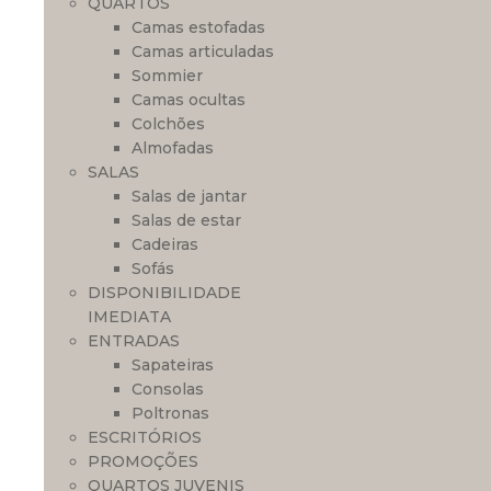
QUARTOS
Camas estofadas
Camas articuladas
Sommier
Camas ocultas
Colchões
Almofadas
SALAS
Salas de jantar
Salas de estar
Cadeiras
Sofás
DISPONIBILIDADE
IMEDIATA
ENTRADAS
Sapateiras
Consolas
Poltronas
ESCRITÓRIOS
PROMOÇÕES
QUARTOS JUVENIS