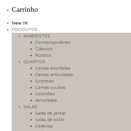
Carrinho
New IN
PRODUTOS
AMBIENTES
Comtemporâneo
Clássico
Rústico
QUARTOS
Camas estofadas
Camas articuladas
Sommier
Camas ocultas
Colchões
Almofadas
SALAS
Salas de jantar
Salas de estar
Cadeiras