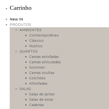
Carrinho
New IN
PRODUTOS
AMBIENTES
Comtemporâneo
Clássico
Rústico
QUARTOS
Camas estofadas
Camas articuladas
Sommier
Camas ocultas
Colchões
Almofadas
SALAS
Salas de jantar
Salas de estar
Cadeiras