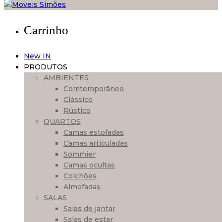
Carrinho
New IN
PRODUTOS
AMBIENTES
Comtemporâneo
Clássico
Rústico
QUARTOS
Camas estofadas
Camas articuladas
Sommier
Camas ocultas
Colchões
Almofadas
SALAS
Salas de jantar
Salas de estar