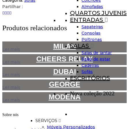
Colchões
Categoria:
Sofás
Almofadas
Partilhar :
QUARTOS JUVENIS
ENTRADAS
Produtos relacionados
Sapateiras
Consolas
Poltronas
MILAN
SALAS
Ler mais
Salas de jantar
CHEERS RELAX
Salas de estar
Ler mais
Cadeiras
DUBAI
Sofás
Ler mais
ESCRITÓRIOS
GEORGE
Ler mais
Nova coleção 2022
MODENA
Ler mais
Sobre nós
SERVIÇOS
Móveis Personalizados