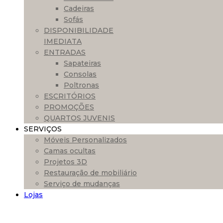
Cadeiras
Sofás
DISPONIBILIDADE
IMEDIATA
ENTRADAS
Sapateiras
Consolas
Poltronas
ESCRITÓRIOS
PROMOÇÕES
QUARTOS JUVENIS
SERVIÇOS
Móveis Personalizados
Camas ocultas
Projetos 3D
Restauração de mobiliário
Serviço de mudanças
Lojas