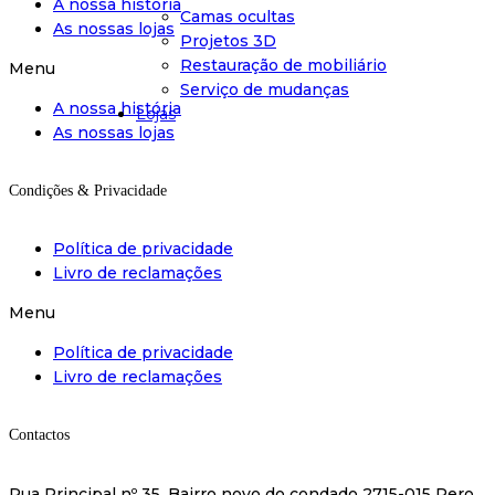
A nossa história
Camas ocultas
As nossas lojas
Projetos 3D
Restauração de mobiliário
Menu
Serviço de mudanças
A nossa história
Lojas
As nossas lojas
Condições & Privacidade
Política de privacidade
Livro de reclamações
Menu
Política de privacidade
Livro de reclamações
Contactos
Rua Principal nº 35, Bairro novo do condado 2715-015 Pero