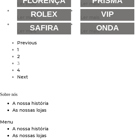
FLORENÇA
PRISMA
Ler mais
Ler mais
ROLEX
VIP
Ler mais
Ler mais
SAFIRA
ONDA
Ler mais
Ler mais
Previous
1
2
3
4
Next
Sobre nós
A nossa história
As nossas lojas
Menu
A nossa história
As nossas lojas