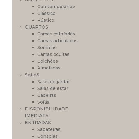
Comtemporâneo
Clássico
Rústico
QUARTOS
Camas estofadas
Camas articuladas
Sommier
Camas ocultas
Colchões
Almofadas
SALAS
Salas de jantar
Salas de estar
Cadeiras
Sofás
DISPONIBILIDADE
IMEDIATA
ENTRADAS
Sapateiras
Consolas