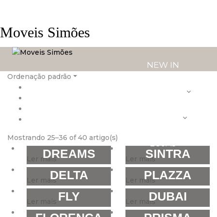
Moveis Simões
NEW IN
Ordenação padrão
PRODUTOS
SERVIÇOS
Mostrando 25–36 of 40 artigo(s)
LOJAS
DREAMS
SINTRA
Ler mais
Ler mais
DELTA
PLAZZA
Ler mais
Ler mais
FLY
DUBAI
Ler mais
Ler mais