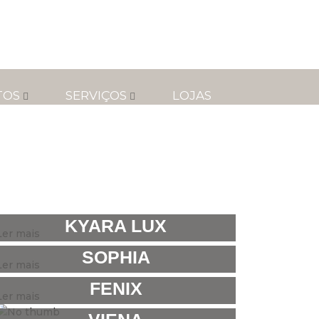
TOS
SERVIÇOS
LOJAS
KYARA LUX
Ler mais
SOPHIA
Ler mais
FENIX
Ler mais