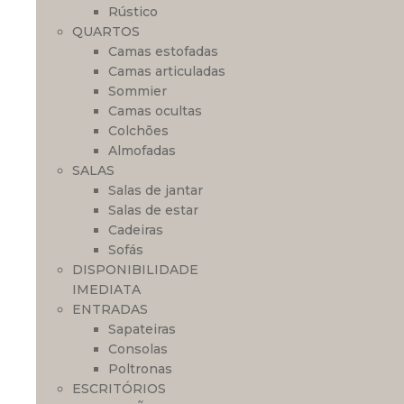
Rústico
QUARTOS
Camas estofadas
Camas articuladas
Sommier
Camas ocultas
Colchões
Almofadas
SALAS
Salas de jantar
Salas de estar
Cadeiras
Sofás
DISPONIBILIDADE
IMEDIATA
ENTRADAS
Sapateiras
Consolas
Poltronas
ESCRITÓRIOS