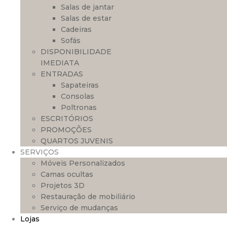
Salas de jantar
Salas de estar
Cadeiras
Sofás
DISPONIBILIDADE
IMEDIATA
ENTRADAS
Sapateiras
Consolas
Poltronas
ESCRITÓRIOS
PROMOÇÕES
QUARTOS JUVENIS
SERVIÇOS
Móveis Personalizados
Camas ocultas
Projetos 3D
Restauração de mobiliário
Serviço de mudanças
Lojas