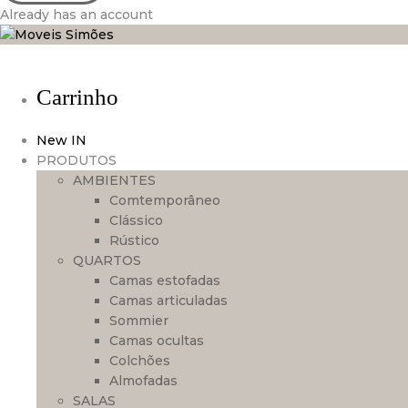
Already has an account
Carrinho
New IN
PRODUTOS
AMBIENTES
Comtemporâneo
Clássico
Rústico
QUARTOS
Camas estofadas
Camas articuladas
Sommier
Camas ocultas
Colchões
Almofadas
SALAS