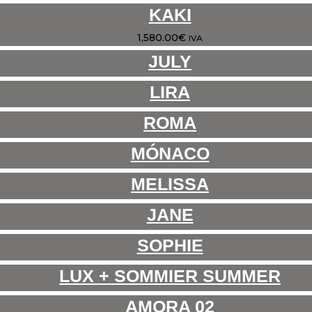
KAKI
1,580.00
€
IVA
JULY
LIRA
ROMA
MÓNACO
MELISSA
JANE
SOPHIE
LUX + SOMMIER SUMMER
AMORA 02