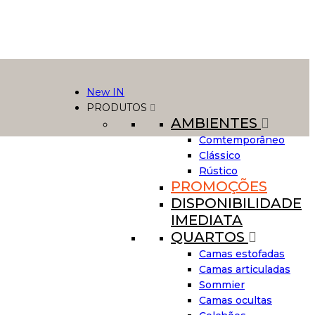
New IN
PRODUTOS
AMBIENTES
Comtemporâneo
Clássico
Rústico
PROMOÇÕES
DISPONIBILIDADE
IMEDIATA
QUARTOS
Camas estofadas
Camas articuladas
Sommier
Camas ocultas