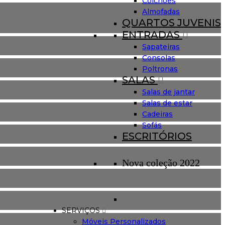
Colchões
Almofadas
QUARTOS JUVENIS
ENTRADAS
Sapateiras
Consolas
Poltronas
SALAS
Salas de jantar
Salas de estar
Cadeiras
Sofás
ESCRITÓRIOS
Nova coleção 2022
SERVIÇOS
Móveis Personalizados