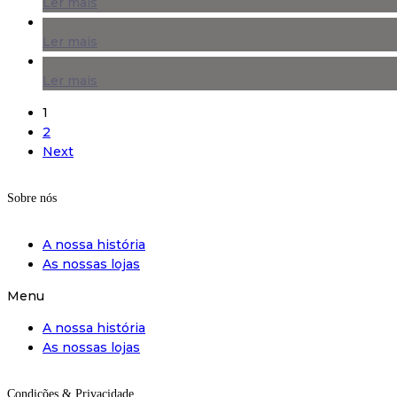
Ler mais
Ler mais
Ler mais
1
2
Next
Sobre nós
A nossa história
As nossas lojas
Menu
A nossa história
As nossas lojas
Condições & Privacidade