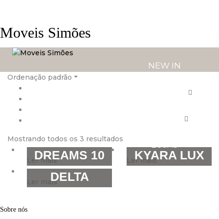
Moveis Simões
NEW IN
Ordenação padrão
PRODUTOS
SERVIÇOS
Mostrando todos os 3 resultados
LOJAS
DREAMS 10
KYARA LUX
Ler mais
Ler mais
DELTA
Ler mais
Sobre nós