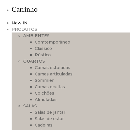
Carrinho
New IN
PRODUTOS
AMBIENTES
Comtemporâneo
Clássico
Rústico
QUARTOS
Camas estofadas
Camas articuladas
Sommier
Camas ocultas
Colchões
Almofadas
SALAS
Salas de jantar
Salas de estar
Cadeiras