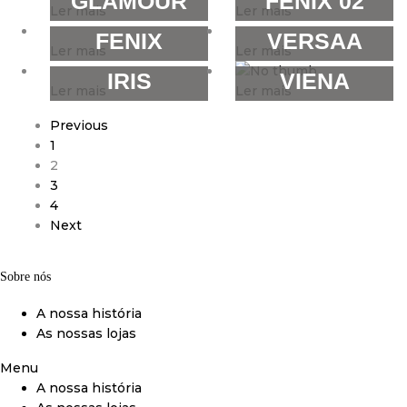
GLAMOUR
FENIX 02
Ler mais
Ler mais
FENIX
VERSAA
Ler mais
Ler mais
IRIS
VIENA
Ler mais
Ler mais
Previous
1
2
3
4
Next
Sobre nós
A nossa história
As nossas lojas
Menu
A nossa história