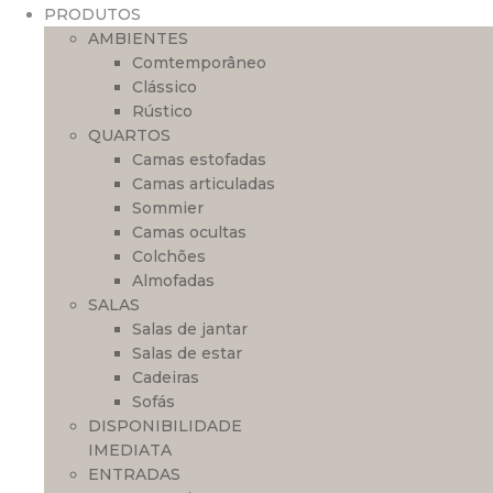
PRODUTOS
AMBIENTES
Comtemporâneo
Clássico
Rústico
QUARTOS
Camas estofadas
Camas articuladas
Sommier
Camas ocultas
Colchões
Almofadas
SALAS
Salas de jantar
Salas de estar
Cadeiras
Sofás
DISPONIBILIDADE
IMEDIATA
ENTRADAS