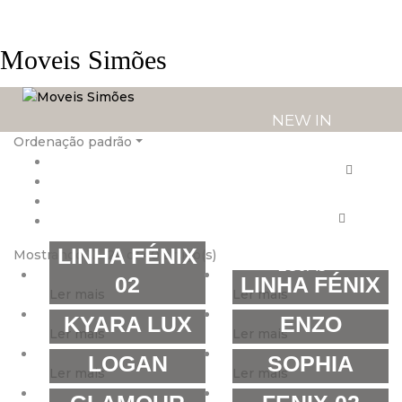
Moveis Simões
NEW IN
Ordenação padrão
PRODUTOS
SERVIÇOS
LINHA FÉNIX
Mostrando 13–24 of 40 artigo(s)
LOJAS
02
LINHA FÉNIX
Ler mais
Ler mais
KYARA LUX
ENZO
Ler mais
Ler mais
LOGAN
SOPHIA
Ler mais
Ler mais