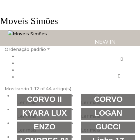
Moveis Simões
NEW IN
Ordenação padrão
PRODUTOS
SERVIÇOS
Mostrando 1–12 of 44 artigo(s)
LOJAS
CORVO II
CORVO
Ler mais
Ler mais
KYARA LUX
LOGAN
Ler mais
Ler mais
ENZO
GUCCI
Ler mais
Ler mais