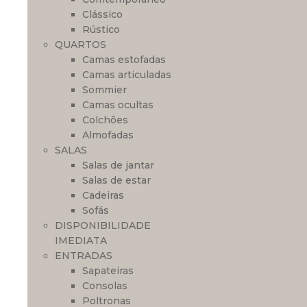
Clássico
Rústico
QUARTOS
Camas estofadas
Camas articuladas
Sommier
Camas ocultas
Colchões
Almofadas
SALAS
Salas de jantar
Salas de estar
Cadeiras
Sofás
DISPONIBILIDADE
IMEDIATA
ENTRADAS
Sapateiras
Consolas
Poltronas