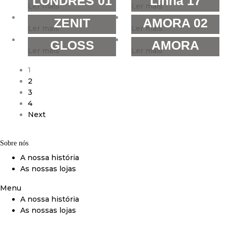
LONDRES 01
Linha 17
Ler mais
Ler mais
ZENIT
AMORA 02
Ler mais
Ler mais
GLOSS
AMORA
Ler mais
Ler mais
1
2
3
4
Next
Sobre nós
A nossa história
As nossas lojas
Menu
A nossa história
As nossas lojas