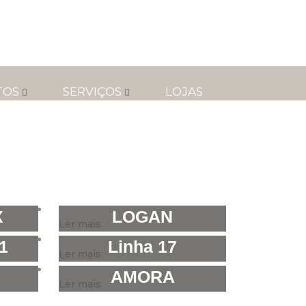
TOS
SERVIÇOS
LOJAS
X
LOGAN
Ler mais
1
Linha 17
Ler mais
AMORA
Ler mais