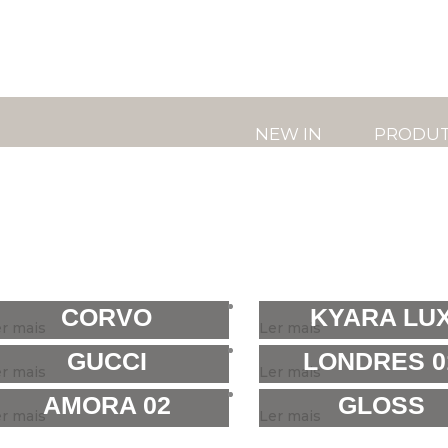
NEW IN
PRODU
CORVO
KYARA LU
r mais
Ler mais
GUCCI
LONDRES 0
r mais
Ler mais
AMORA 02
GLOSS
r mais
Ler mais