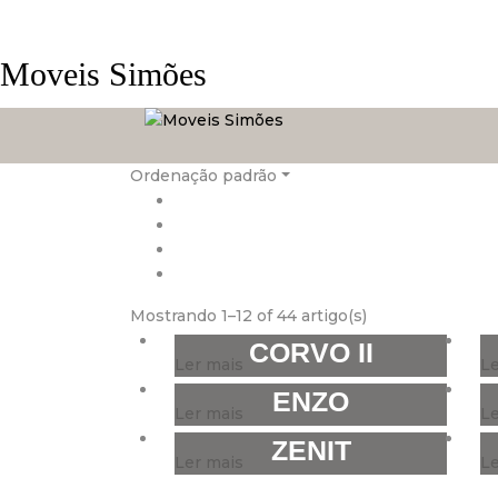
Moveis Simões
Ordenação padrão
Mostrando 1–12 of 44 artigo(s)
CORVO II
Ler mais
Le
ENZO
Ler mais
Le
ZENIT
Ler mais
Le