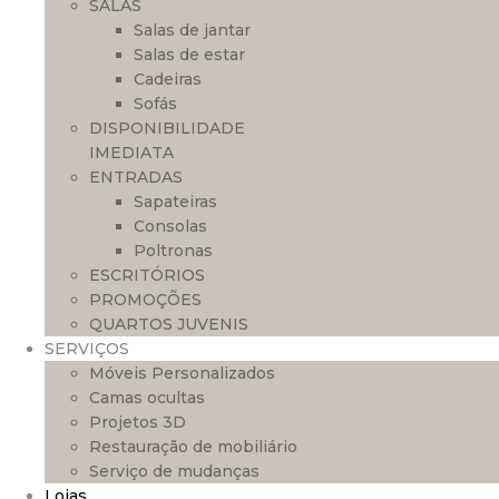
SALAS
Salas de jantar
Salas de estar
Cadeiras
Sofás
DISPONIBILIDADE
IMEDIATA
ENTRADAS
Sapateiras
Consolas
Poltronas
ESCRITÓRIOS
PROMOÇÕES
QUARTOS JUVENIS
SERVIÇOS
Móveis Personalizados
Camas ocultas
Projetos 3D
Restauração de mobiliário
Serviço de mudanças
Lojas