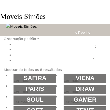
Moveis Simões
NEW IN
Ordenação padrão
PRODUTOS
SERVIÇOS
Mostrando todos os 8 resultados
LOJAS
SAFIRA
VIENA
Ler mais
Ler mais
PARIS
DRAW
Ler mais
Ler mais
SOUL
GAMER
Ler mais
Ler mais