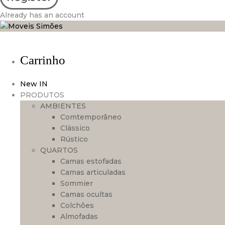
Already has an account
Carrinho
New IN
PRODUTOS
AMBIENTES
Comtemporâneo
Clássico
Rústico
QUARTOS
Camas estofadas
Camas articuladas
Sommier
Camas ocultas
Colchões
Almofadas