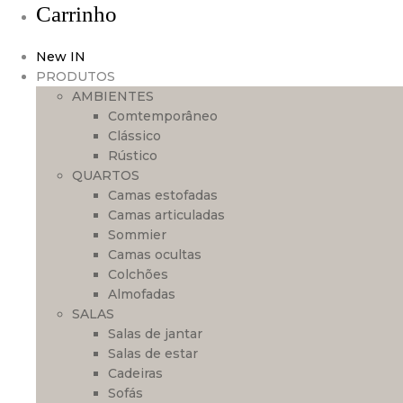
Carrinho
New IN
PRODUTOS
AMBIENTES
Comtemporâneo
Clássico
Rústico
QUARTOS
Camas estofadas
Camas articuladas
Sommier
Camas ocultas
Colchões
Almofadas
SALAS
Salas de jantar
Salas de estar
Cadeiras
Sofás