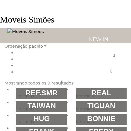
Moveis Simões
NEW IN
Ordenação padrão
PRODUTOS
SERVIÇOS
Mostrando todos os 9 resultados
LOJAS
REF.SMR
REAL
Ler mais
Ler mais
TAIWAN
TIGUAN
Ler mais
Ler mais
HUG
BONNIE
Ler mais
Ler mais