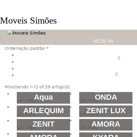
Moveis Simões
NEW IN
Ordenação padrão
PRODUTOS
SERVIÇOS
Mostrando 1–12 of 29 artigo(s)
LOJAS
Aqua
ONDA
Ler mais
Ler mais
ARLEQUIM
ZENIT LUX
Ler mais
Ler mais
ZENIT
AMORA
Ler mais
Ler mais