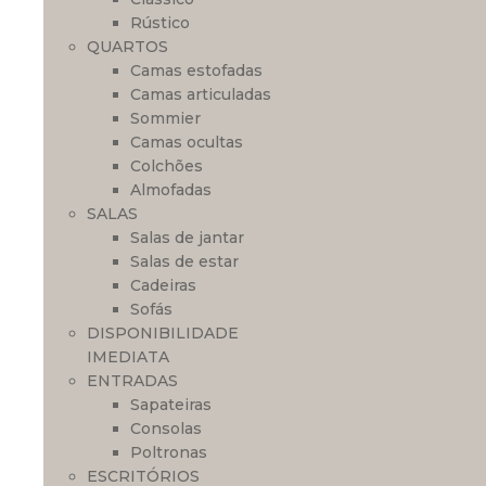
Rústico
QUARTOS
Camas estofadas
Camas articuladas
Sommier
Camas ocultas
Colchões
Almofadas
SALAS
Salas de jantar
Salas de estar
Cadeiras
Sofás
DISPONIBILIDADE
IMEDIATA
ENTRADAS
Sapateiras
Consolas
Poltronas
ESCRITÓRIOS