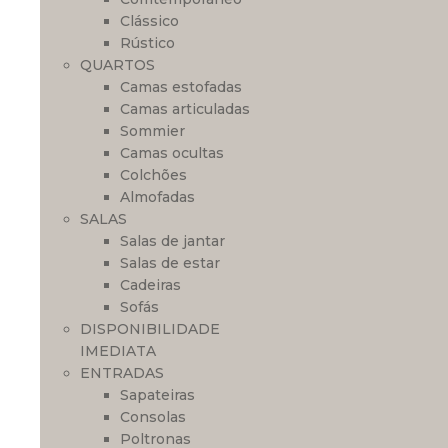
Clássico
Rústico
QUARTOS
Camas estofadas
Camas articuladas
Sommier
Camas ocultas
Colchões
Almofadas
SALAS
Salas de jantar
Salas de estar
Cadeiras
Sofás
DISPONIBILIDADE
IMEDIATA
ENTRADAS
Sapateiras
Consolas
Poltronas