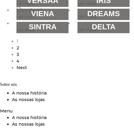
VERSAA
IRIS
Ler mais
Ler mais
VIENA
DREAMS
Ler mais
Ler mais
SINTRA
DELTA
Ler mais
Ler mais
1
2
3
4
Next
Sobre nós
A nossa história
As nossas lojas
Menu
A nossa história
As nossas lojas