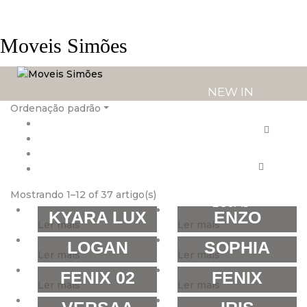
Moveis Simões
NEW IN
Ordenação padrão
PRODUTOS
SERVIÇOS
Mostrando 1–12 of 37 artigo(s)
LOJAS
KYARA LUX
ENZO
Ler mais
Ler mais
LOGAN
SOPHIA
Ler mais
Ler mais
FENIX 02
FENIX
Ler mais
Ler mais