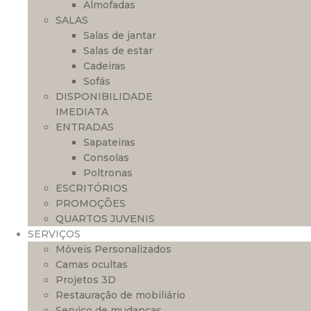
Almofadas
SALAS
Salas de jantar
Salas de estar
Cadeiras
Sofás
DISPONIBILIDADE
IMEDIATA
ENTRADAS
Sapateiras
Consolas
Poltronas
ESCRITÓRIOS
PROMOÇÕES
QUARTOS JUVENIS
SERVIÇOS
Móveis Personalizados
Camas ocultas
Projetos 3D
Restauração de mobiliário
Serviço de mudanças