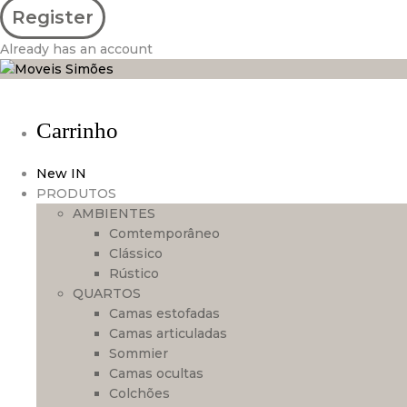
Already has an account
Carrinho
New IN
PRODUTOS
AMBIENTES
Comtemporâneo
Clássico
Rústico
QUARTOS
Camas estofadas
Camas articuladas
Sommier
Camas ocultas
Colchões