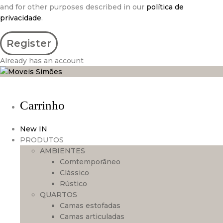
and for other purposes described in our
política de
privacidade
.
Already has an account
Carrinho
New IN
PRODUTOS
AMBIENTES
Comtemporâneo
Clássico
Rústico
QUARTOS
Camas estofadas
Camas articuladas