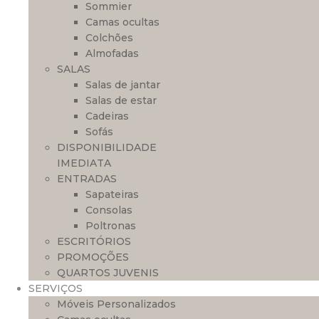
Sommier
Camas ocultas
Colchões
Almofadas
SALAS
Salas de jantar
Salas de estar
Cadeiras
Sofás
DISPONIBILIDADE
IMEDIATA
ENTRADAS
Sapateiras
Consolas
Poltronas
ESCRITÓRIOS
PROMOÇÕES
QUARTOS JUVENIS
SERVIÇOS
Móveis Personalizados