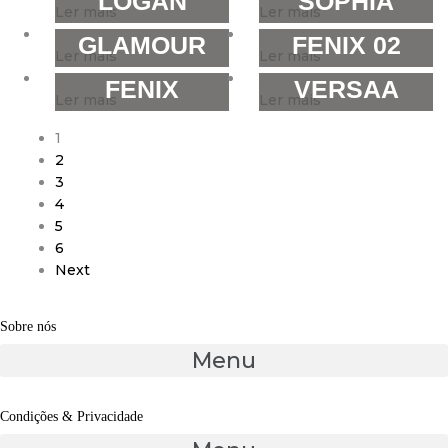
LOGAN
SOPHIA
Ler mais
Ler mais
GLAMOUR
FENIX 02
Ler mais
Ler mais
FENIX
VERSAA
Ler mais
Ler mais
1
2
3
4
5
6
Next
Sobre nós
Menu
Condições & Privacidade