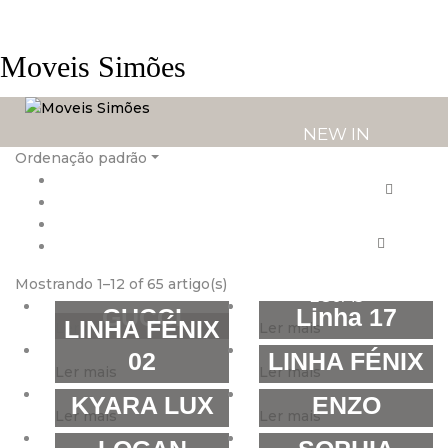
Moveis Simões
NEW IN
Ordenação padrão
PRODUTOS
SERVIÇOS
Mostrando 1–12 of 65 artigo(s)
LOJAS
GUCCI
Linha 17
LINHA FÉNIX
Ler mais
Ler mais
02
LINHA FÉNIX
Ler mais
Ler mais
KYARA LUX
ENZO
Ler mais
Ler mais