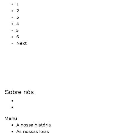
1
2
3
4
5
6
Next
Sobre nós
A nossa história
As nossas lojas
Menu
A nossa história
As nossas lojas