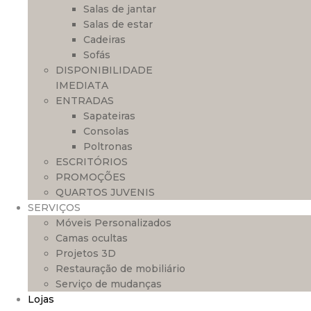
Salas de jantar
Salas de estar
Cadeiras
Sofás
DISPONIBILIDADE
IMEDIATA
ENTRADAS
Sapateiras
Consolas
Poltronas
ESCRITÓRIOS
PROMOÇÕES
QUARTOS JUVENIS
SERVIÇOS
Móveis Personalizados
Camas ocultas
Projetos 3D
Restauração de mobiliário
Serviço de mudanças
Lojas