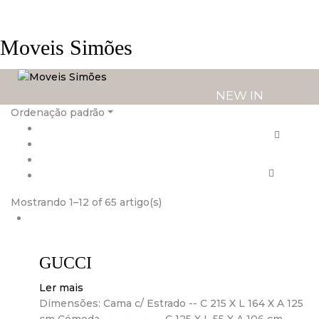
Moveis Simões
NEW IN
Ordenação padrão
PRODUTOS
SERVIÇOS
Mostrando 1–12 of 65 artigo(s)
LOJAS
GUCCI
Ler mais
Dimensões: Cama c/ Estrado -- C 215 X L 164 X A 125