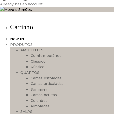
Already has an account
Carrinho
New IN
PRODUTOS
AMBIENTES
Comtemporâneo
Clássico
Rústico
QUARTOS
Camas estofadas
Camas articuladas
Sommier
Camas ocultas
Colchões
Almofadas
SALAS