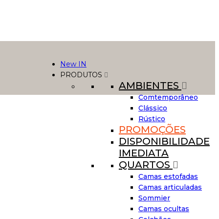
New IN
PRODUTOS
AMBIENTES
Comtemporâneo
Clássico
Rústico
PROMOÇÕES
DISPONIBILIDADE
IMEDIATA
QUARTOS
Camas estofadas
Camas articuladas
Sommier
Camas ocultas