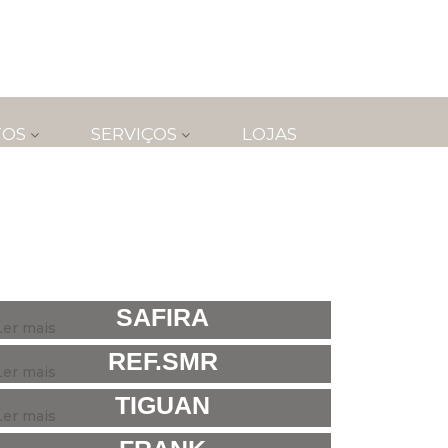
TOS
SERVIÇOS
LOJAS
SAFIRA
Ler mais
REF.SMR
Ler mais
TIGUAN
Ler mais