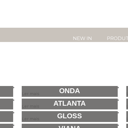
NEW IN
PRODU
ONDA
Ler mais
ATLANTA
Ler mais
GLOSS
Ler mais