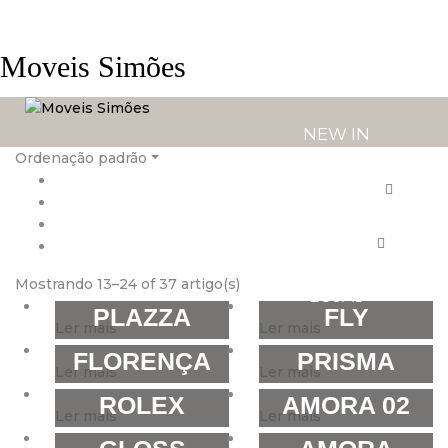
Moveis Simões
NEW IN
Ordenação padrão
PRODUTOS
SERVIÇOS
Mostrando 13–24 of 37 artigo(s)
LOJAS
PLAZZA
FLY
Ler mais
Ler mais
FLORENÇA
PRISMA
Ler mais
Ler mais
ROLEX
AMORA 02
Ler mais
Ler mais