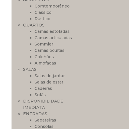
Comtemporâneo
Clássico
Rústico
QUARTOS
Camas estofadas
Camas articuladas
Sommier
Camas ocultas
Colchões
Almofadas
SALAS
Salas de jantar
Salas de estar
Cadeiras
Sofás
DISPONIBILIDADE
IMEDIATA
ENTRADAS
Sapateiras
Consolas