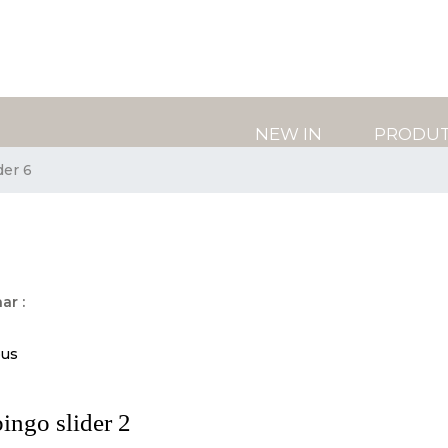
NEW IN
PRODU
der 6
ar :
ous
ngo slider 2