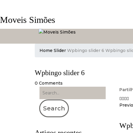
Moveis Simões
Home
Slider
Wpbingo slider 6
Wpbingo sli
Wpbingo slider 6
0
Comments
Partilh
Previ
Search
Wpbi
Artigos recentes