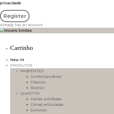
privacidade
.
Already has an account
Carrinho
New IN
PRODUTOS
AMBIENTES
Comtemporâneo
Clássico
Rústico
QUARTOS
Camas estofadas
Camas articuladas
Sommier