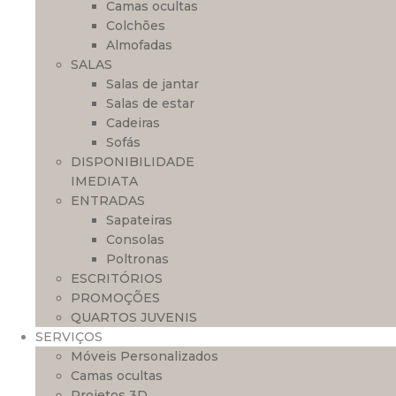
Camas ocultas
Colchões
Almofadas
SALAS
Salas de jantar
Salas de estar
Cadeiras
Sofás
DISPONIBILIDADE
IMEDIATA
ENTRADAS
Sapateiras
Consolas
Poltronas
ESCRITÓRIOS
PROMOÇÕES
QUARTOS JUVENIS
SERVIÇOS
Móveis Personalizados
Camas ocultas
Projetos 3D