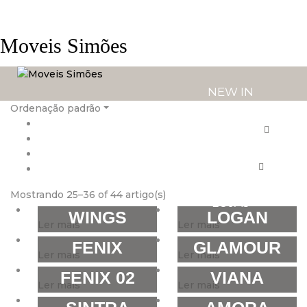
Moveis Simões
NEW IN
Ordenação padrão
PRODUTOS
SERVIÇOS
Mostrando 25–36 of 44 artigo(s)
LOJAS
WINGS
LOGAN
Ler mais
Ler mais
FENIX
GLAMOUR
Ler mais
Ler mais
FENIX 02
VIANA
Ler mais
Ler mais