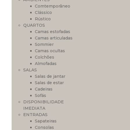
Comtemporâneo
Clássico
Rústico
QUARTOS
Camas estofadas
Camas articuladas
Sommier
Camas ocultas
Colchões
Almofadas
SALAS
Salas de jantar
Salas de estar
Cadeiras
Sofás
DISPONIBILIDADE
IMEDIATA
ENTRADAS
Sapateiras
Consolas