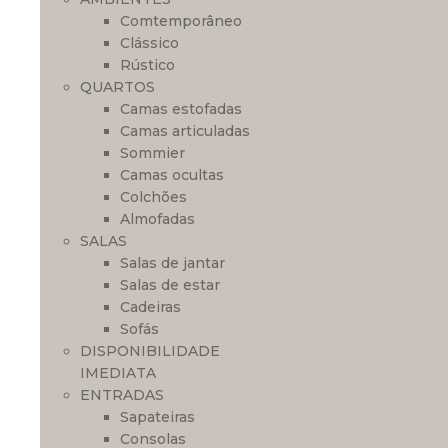
Comtemporâneo
Clássico
Rústico
QUARTOS
Camas estofadas
Camas articuladas
Sommier
Camas ocultas
Colchões
Almofadas
SALAS
Salas de jantar
Salas de estar
Cadeiras
Sofás
DISPONIBILIDADE
IMEDIATA
ENTRADAS
Sapateiras
Consolas