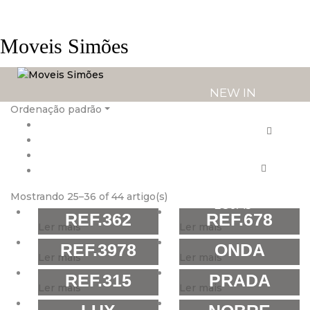
Moveis Simões
NEW IN
Ordenação padrão
PRODUTOS
SERVIÇOS
Mostrando 25–36 of 44 artigo(s)
LOJAS
REF.362
REF.678
Ler mais
Ler mais
REF.3978
ONDA
Ler mais
Ler mais
REF.315
PRADA
Ler mais
Ler mais