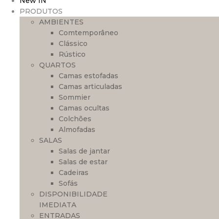
New IN
PRODUTOS
AMBIENTES
Comtemporâneo
Clássico
Rústico
QUARTOS
Camas estofadas
Camas articuladas
Sommier
Camas ocultas
Colchões
Almofadas
SALAS
Salas de jantar
Salas de estar
Cadeiras
Sofás
DISPONIBILIDADE
IMEDIATA
ENTRADAS