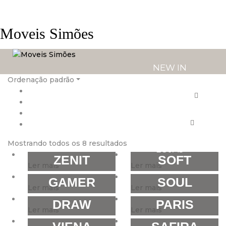
Moveis Simões
NEW IN
Ordenação padrão
PRODUTOS
SERVIÇOS
Mostrando todos os 8 resultados
LOJAS
ZENIT
SOFT
Ler mais
Ler mais
GAMER
SOUL
Ler mais
Ler mais
DRAW
PARIS
Ler mais
Ler mais