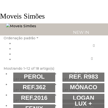
Moveis Simões
NEW IN
Ordenação padrão
PRODUTOS
SERVIÇOS
Mostrando 1–12 of 18 artigo(s)
LOJAS
PEROL
REF. R983
Ler mais
Ler mais
REF.362
MÓNACO
Ler mais
Ler mais
REF.2016
LOGAN
Ler mais
Ler mais
LUX +