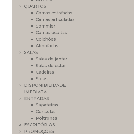
QUARTOS
Camas estofadas
Camas articuladas
Sommier
Camas ocultas
Colchões
Almofadas
SALAS
Salas de jantar
Salas de estar
Cadeiras
Sofás
DISPONIBILIDADE
IMEDIATA
ENTRADAS
Sapateiras
Consolas
Poltronas
ESCRITÓRIOS
PROMOÇÕES