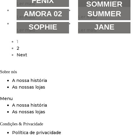
FENIX
GLOSS
SOMMIER
Ler mais
Ler mais
AMORA 02
SUMMER
Ler mais
Ler mais
SOPHIE
JANE
Ler mais
Ler mais
1
2
Next
Sobre nós
A nossa história
As nossas lojas
Menu
A nossa história
As nossas lojas
Condições & Privacidade
Política de privacidade